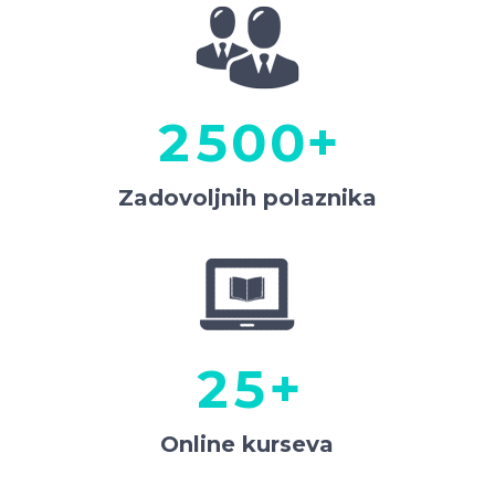
0
3
1
4
0
2
5
0
0
+
1
Zadovoljnih polaznika
2
0
3
1
4
0
2
5
+
1
Online kurseva
2