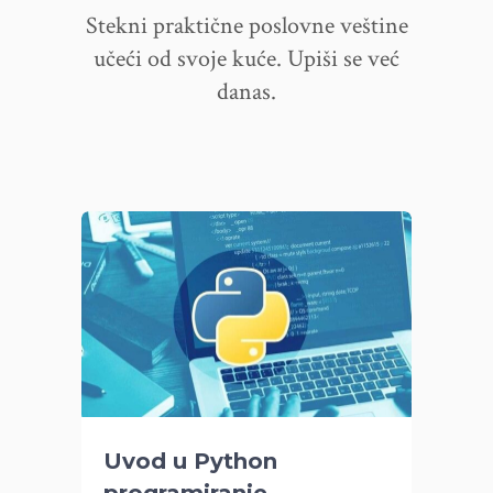
Stekni praktične poslovne veštine
učeći od svoje kuće. Upiši se već
danas.
Uvod u Python