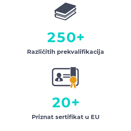
0
3
1
4
2
5
0
+
Različitih prekvalifikacija
0
1
2
0
+
Priznat sertifikat u EU