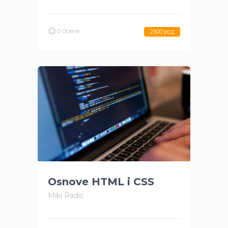
0 Ocene
2500 рсд
Osnove HTML i CSS
Miki Radic