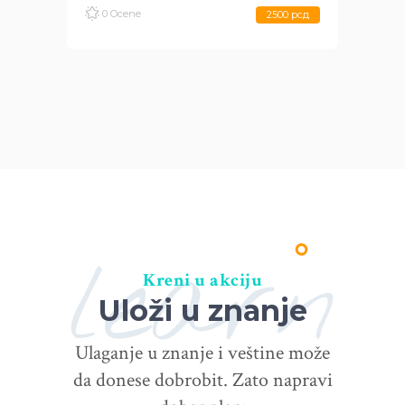
0 Ocene
2500 рсд
learn
Kreni u akciju
Uloži u znanje
Ulaganje u znanje i veštine može
da donese dobrobit. Zato napravi