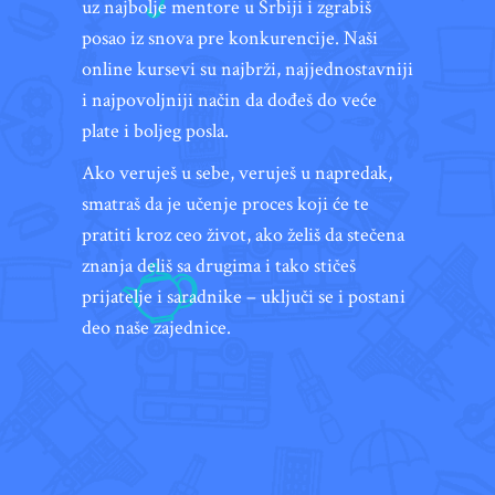
uz najbolje mentore u Srbiji i zgrabiš
posao iz snova pre konkurencije. Naši
online kursevi su najbrži, najjednostavniji
i najpovoljniji način da dođeš do veće
plate i boljeg posla.
Ako veruješ u sebe, veruješ u napredak,
smatraš da je učenje proces koji će te
pratiti kroz ceo život, ako želiš da stečena
znanja deliš sa drugima i tako stičeš
prijatelje i saradnike – uključi se i postani
deo naše zajednice.