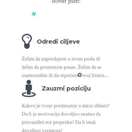
dobar plan:
Odredi ciljeve
Želim da napredujem u svom poslu ili
želim da promenim posao. Želim da se
osamostalim ili da otpočnem svoj biznis…
Zauzmi poziciju
Kakvo je tvoje predznanje u datoj oblasti?
Da li je motivacija dovoljno snažna da
prevaziđeš sve prepreke? Da li imaš
dovoljno vremena?