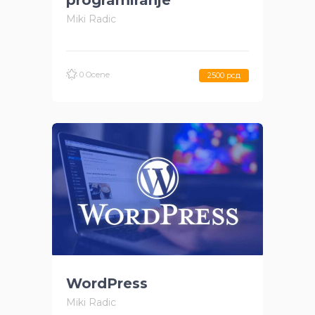
programiranje
Miki Radic
0 Ocene
2500 рсд
WordPress
Miki Radic